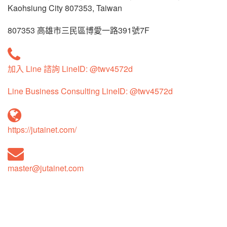
Kaohsiung City 807353, Taiwan
807353 高雄市三民區博愛一路391號7F
加入 Line 諮詢 LineID: @twv4572d
Line Business Consulting LineID: @twv4572d
https://jutainet.com/
master@jutainet.com